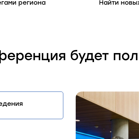
егами региона
Найти новых
ференция будет пол
едения