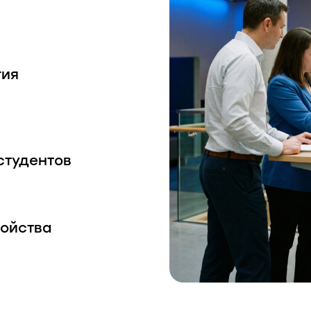
гия
студентов
ройства