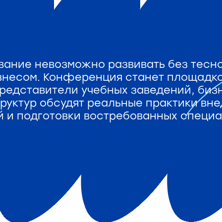
ание невозможно развивать без тесн
знесом. Конференция станет площадко
представители учебных заведений, биз
труктур обсудят реальные практики вн
 и подготовки востребованных специа