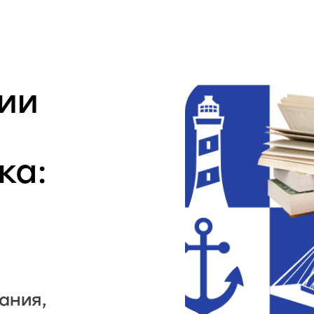
ии
ка:
ания,