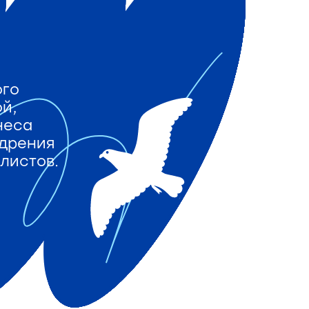
ого
й,
неса
едрения
листов.