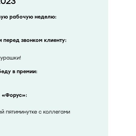
2023
овую рабочую неделю:
и перед звонком клиенту:
мурашки!
беду в премии:
я «Форус»:
й пятиминутке с коллегами