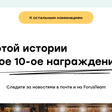
К остальным номинациям
той истории
ое 10-ое награждени
Следите за новостями в почте и на ForusTeam