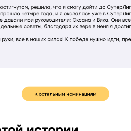
остигнутом, решила, что я смогу дойти до СуперЛиг
 прошло четыре года, и я оказалась уже в СуперЛиг
е давали мои руководители: Оксана и Вика. Они вс
ельные советы, благодаря их вере в меня я достиг
 руки, все в наших силах! К победе нужно идти, пр
К остальным номинациям
той истории