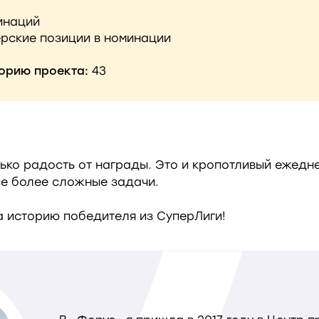
инаций
рские позиции в номинации
орию проекта:
43
ько радость от награды. Это и кропотливый ежедн
се более сложные задачи.
на историю победителя из СуперЛиги!