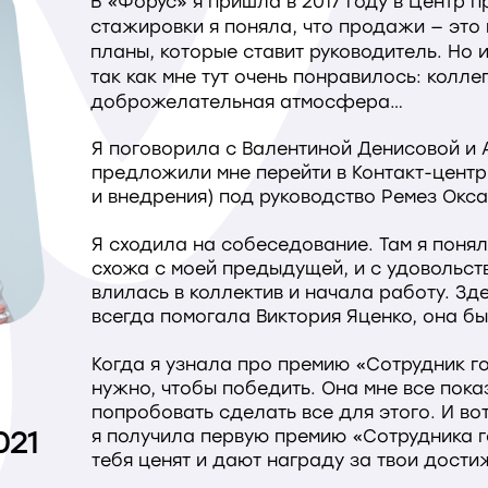
В «Форус» я пришла в 2017 году в Центр 
стажировки я поняла, что продажи — это н
планы, которые ставит руководитель. Но и
так как мне тут очень понравилось: коллег
доброжелательная атмосфера…
Я поговорила с Валентиной Денисовой и 
предложили мне перейти в Контакт-цент
и внедрения) под руководство Ремез Окса
Я сходила на собеседование. Там я понял
схожа с моей предыдущей, и с удовольст
влилась в коллектив и начала работу. Зд
всегда помогала Виктория Яценко, она б
Когда я узнала про премию «Сотрудник го
нужно, чтобы победить. Она мне все пока
попробовать сделать все для этого. И во
021
я получила первую премию «Сотрудника го
тебя ценят и дают награду за твои дости