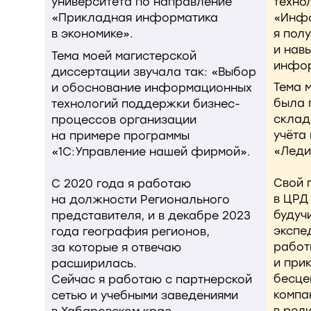
университета по направление
техно
«Прикладная информатика
«Инфо
в экономике».
я пол
и нав
Тема моей магистерской
инфор
диссертации звучала так: «Выбор
Тема 
и обоснование информационных
была 
технологий поддержки бизнес-
склад
процессов организации
учёта
на примере программы
«Леди
«1С:Управление нашей фирмой».
Свой 
С 2020 года я работаю
в ЦРД 
на должности Регионального
будуч
представителя, и в декабре 2023
экспед
года география регионов,
работ
за которые я отвечаю
и при
расширилась.
бесце
Сейчас я работаю с партнерской
компа
сетью и учебными заведениями
в рол