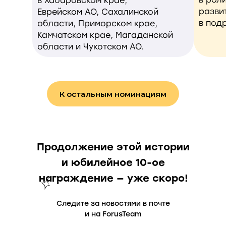
в Хабаровском крае,
разви
Еврейском АО, Сахалинской
в под
области, Приморском крае,
Камчатском крае, Магаданской
области и Чукотском АО.
К остальным номинациям
Продолжение этой истории
и юбилейное 10-ое
награждение — уже скоро!
Следите за новостями в почте
и на ForusTeam